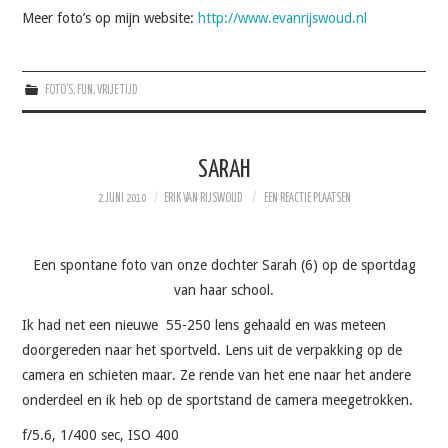
Meer foto’s op mijn website:
http://www.evanrijswoud.nl
FOTO'S
,
FUN
,
VRIJE TIJD
SARAH
2 JUNI 2010
ERIK VAN RIJSWOUD
EEN REACTIE PLAATSEN
Een spontane foto van onze dochter Sarah (6) op de sportdag
van haar school.
Ik had net een nieuwe 55-250 lens gehaald en was meteen
doorgereden naar het sportveld. Lens uit de verpakking op de
camera en schieten maar. Ze rende van het ene naar het andere
onderdeel en ik heb op de sportstand de camera meegetrokken.
f/5.6, 1/400 sec, ISO 400