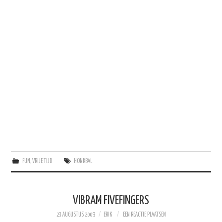
FUN
,
VRIJE TIJD
HONKBAL
VIBRAM FIVEFINGERS
23 AUGUSTUS 2009
ERIK
EEN REACTIE PLAATSEN