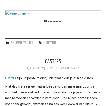
Blote voeten
FUN
,
HEBBEN
,
VRIJE TIJD
BLOTE VOETEN
CASTERS
13 AUGUSTUS 2009
ERIK
EEN REACTIE PLAATSEN
Casters
zijn verpopte maden, schijnbaar kun je er mee vissen …
Niet dat ik ineens een visser ben geworden maar mijn zoontje
vind het ineens wel leuk, vissen. Tja en dan ga je je er toch ineens
mee bemoeien en verder in verdiepen. Had ik een portie maden
voor hem gekocht, werden ze na een week donker van kleur. Ik