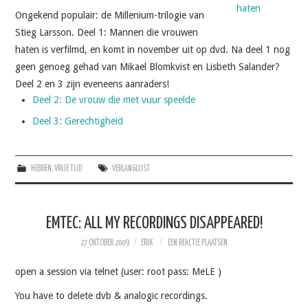
Ongekend populair: de Millenium-trilogie van
Stieg Larsson. Deel 1: Mannen die vrouwen
haten is verfilmd, en komt in november uit op dvd. Na deel 1 nog
geen genoeg gehad van Mikael Blomkvist en Lisbeth Salander?
Deel 2 en 3 zijn eveneens aanraders!
Deel 2: De vrouw die met vuur speelde
Deel 3: Gerechtigheid
HEBBEN
,
VRIJE TIJD
VERLANGLIJST
EMTEC: ALL MY RECORDINGS DISAPPEARED!
27 OKTOBER 2009
ERIK
EEN REACTIE PLAATSEN
open a session via telnet (user: root pass: MeLE )
You have to delete dvb & analogic recordings.