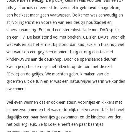
voldoende aanwezig. De (IKEA) keuken was voorzien van een 5-
pits gasfornuis en een echte oven met ingebouwde magnetron,
een koelkast maar geen vaatwasser. De kamer was eenvoudig en
stijlvol ingericht en voorzien van een design houtkachel en
vloerverwarming. Er stond een stereoinstallatie met DVD speler
en een TV. De kast stond vol met boeken, CD’s en DVD’s, voor elk
wat wils en als het er niet bij stond dan kad Jackie in huis nog wel
wat want op een gegeven moment hing er nog een tas met
kinder-DVD’s aan de deurknop. Door de openslaande deuren
kwam je op het terrasje met uitzicht op de tuin met de ezel
(Oekie) en de geitjes. We mochten gebruik maken van de
groenten uit de tuin en er was een natuurvijver waarin we konden
zwemmen.
Wel even wennen dat er ook een steur, voorntjes en kikkers met
je mee zwommen en het was natuurlijk niet verwarmd. Ik heb wel
dagelijks een paar baantjes gezwommen en de kinderen vonden
het ook erg leuk. Zelfs Loekie heeft een paar baantjes
gezwommen toen het erg warm was.