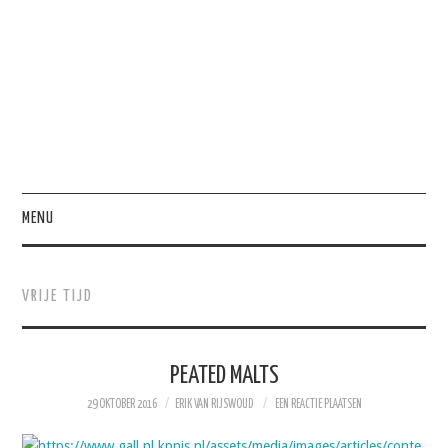
MENU
HOME
VRIJE TIJD
HEBBEN
PRODUCTIVITEIT
PEATED MALTS
29 OKTOBER 2016
ERIK VAN RIJSWOUD
EEN REACTIE PLAATSEN
PERSOONLIJK