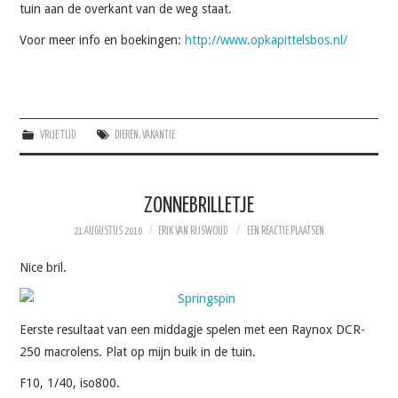
tuin aan de overkant van de weg staat.
Voor meer info en boekingen:
http://www.opkapittelsbos.nl/
VRIJE TIJD
DIEREN
,
VAKANTIE
ZONNEBRILLETJE
21 AUGUSTUS 2010
ERIK VAN RIJSWOUD
EEN REACTIE PLAATSEN
Nice bril.
Eerste resultaat van een middagje spelen met een Raynox DCR-
250 macrolens. Plat op mijn buik in de tuin.
F10, 1/40, iso800.