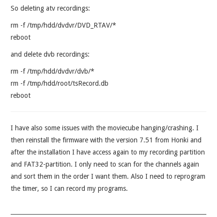
So deleting atv recordings:
rm -f /tmp/hdd/dvdvr/DVD_RTAV/*
reboot
and delete dvb recordings:
rm -f /tmp/hdd/dvdvr/dvb/*
rm -f /tmp/hdd/root/tsRecord.db
reboot
I have also some issues with the moviecube hanging/crashing. I
then reinstall the firmware with the version 7.51 from Honki and
after the installation I have access again to my recording partition
and FAT32-partition. I only need to scan for the channels again
and sort them in the order I want them. Also I need to reprogram
the timer, so I can record my programs.