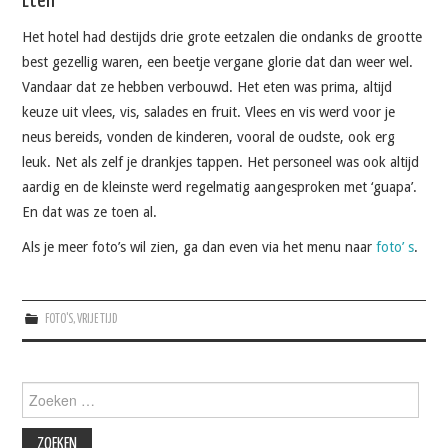
Eten
Het hotel had destijds drie grote eetzalen die ondanks de grootte
best gezellig waren, een beetje vergane glorie dat dan weer wel.
Vandaar dat ze hebben verbouwd. Het eten was prima, altijd
keuze uit vlees, vis, salades en fruit. Vlees en vis werd voor je
neus bereids, vonden de kinderen, vooral de oudste, ook erg
leuk. Net als zelf je drankjes tappen. Het personeel was ook altijd
aardig en de kleinste werd regelmatig aangesproken met ‘guapa’.
En dat was ze toen al.
Als je meer foto’s wil zien, ga dan even via het menu naar
foto’ s
.
FOTO'S
,
VRIJE TIJD
Zoeken
naar: