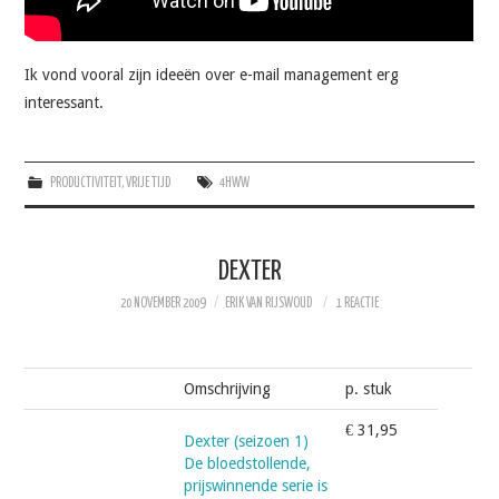
Ik vond vooral zijn ideeën over e-mail management erg
interessant.
PRODUCTIVITEIT
,
VRIJE TIJD
4HWW
DEXTER
20 NOVEMBER 2009
ERIK VAN RIJSWOUD
1 REACTIE
Omschrijving
p. stuk
€ 31,95
Dexter (seizoen 1)
De bloedstollende,
prijswinnende serie is