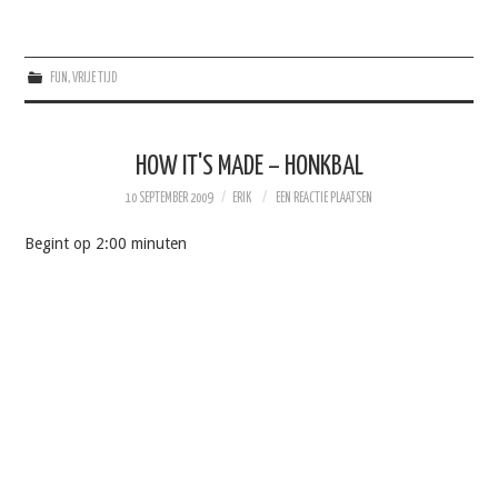
FUN
,
VRIJE TIJD
HOW IT'S MADE – HONKBAL
10 SEPTEMBER 2009
ERIK
EEN REACTIE PLAATSEN
Begint op 2:00 minuten