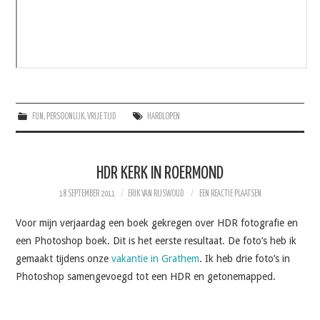
FUN
,
PERSOONLIJK
,
VRIJE TIJD
HARDLOPEN
HDR KERK IN ROERMOND
18 SEPTEMBER 2011
ERIK VAN RIJSWOUD
EEN REACTIE PLAATSEN
Voor mijn verjaardag een boek gekregen over HDR fotografie en
een Photoshop boek. Dit is het eerste resultaat. De foto’s heb ik
gemaakt tijdens onze
vakantie in Grathem
. Ik heb drie foto’s in
Photoshop samengevoegd tot een HDR en getonemapped.