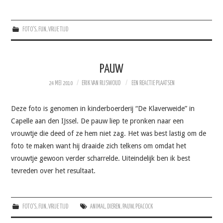
FOTO'S
,
FUN
,
VRIJE TIJD
PAUW
24 MEI 2010
ERIK VAN RIJSWOUD
EEN REACTIE PLAATSEN
Deze foto is genomen in kinderboerderij “De Klaverweide” in
Capelle aan den IJssel. De pauw liep te pronken naar een
vrouwtje die deed of ze hem niet zag. Het was best lastig om de
foto te maken want hij draaide zich telkens om omdat het
vrouwtje gewoon verder scharrelde. Uiteindelijk ben ik best
tevreden over het resultaat.
FOTO'S
,
FUN
,
VRIJE TIJD
ANIMAL
,
DIEREN
,
PAUW
,
PEACOCK