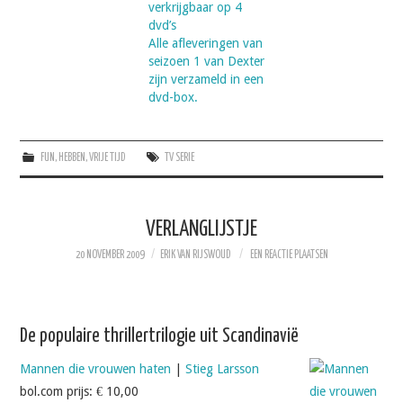
verkrijgbaar op 4
dvd’s
Alle afleveringen van
seizoen 1 van Dexter
zijn verzameld in een
dvd-box.
FUN
,
HEBBEN
,
VRIJE TIJD
TV SERIE
VERLANGLIJSTJE
20 NOVEMBER 2009
ERIK VAN RIJSWOUD
EEN REACTIE PLAATSEN
De populaire thrillertrilogie uit Scandinavië
Mannen die vrouwen haten
|
Stieg Larsson
bol.com prijs:
€ 10,00