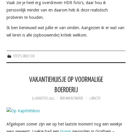
Vaak zie je heel erg overdreven HDR foto’s, daar hou ik
persoonlijk minder van en daarom heb ik deze realistisch
proberen te houden.
Ik ben benieuwd wat jullie er van vinden. Aangezien ik er wat van
wil leren is alle (opbouwende) kritiek welkom.
FOTO'S
,
VRIJE TIJD
VAKANTIEHUISJE OP VOORMALIGE
BOERDERIJ
31 AUGUSTUS 2011
ERIK VAN RIJSWOUD
1 REACTIE
Afgelopen zomer zijn we op het laatste moment nog een weekje
weg geweest. Loekie had een
huisje
gevonden in Grathem –