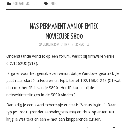
SOFTWARE
,
VRIJE TIJD
EMTEC
NAS PERMANENT AAN OP EMTEC
MOVIECUBE S800
27 OKTOBER 2009
ERIK
20 REACTIES
Onderstaande vond ik op een forum, werkt bij firmware versie
6.2.1262UO(519).
Ik ga er voor het gemak even vanuit dat je Windows gebruikt. Je
gaat naar start > uitvoeren en typt: telnet 192.168.0.247 (Of wat
dan ook het IP is van je S800. Het IP kun je bij de
netwerkinstellingen in de S800 vinden.)
Dan krijg je een zwart schermpje er staat: “Venus login: “. Daar
typ je: “root” (zonder aanhalingstekens) en druk op enter. Nu
krijg je wat text en een # met een knipperende cursor.