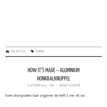
FUN
,
VRIJE TIJD
HONKBAL
HOW IT'S MADE – ALUMINIUM
HONKBALKNUPPEL
10 SEPTEMBER 2009
ERIK
EEN REACTIE PLAATSEN
Even doorspoelen naar ongeveer de helft 3 min 45 sec