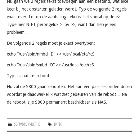
Nu gaan we 2 regels tekst toevoegen aan een bestand, wat elke
keer bij het opstarten geladen wordt. Typ de volgende 2 regels
exact over. Let op de aanhalingstekens. Let vooral op de >>.
Type hier NIET perongeluk > ipv >>, want dan heb je een
probleem.
De volgende 2 regels moet je exact overtypen:
echo “/usr/sbin/nmbd -D” >> /usr/local/etc/rcS
echo “/usr/sbin/smbd -D” >> /usr/local/etc/rcS
Typ als laatste: reboot
Nu zal de S800 gaan rebooten. Het kan een paar seconden duren
voordat je daadwerkelijk wat ziet gebeuren van de reboot… Na
de reboot is je S800 permanent beschikbaar als NAS.
SOFTWARE
,
VRIJE TIJD
EMTEC