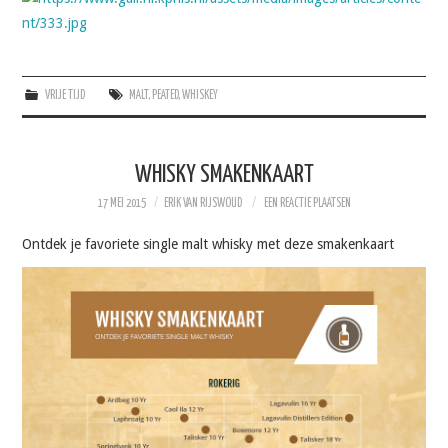
VRIJE TIJD
SOFTWARE
VRIJE TIJD
MALT
,
PEATED
,
WHISKEY
QUOTES
WHISKY SMAKENKAART
SOCRATES
17 MEI 2015
ERIK VAN RIJSWOUD
EEN REACTIE PLAATSEN
FOTO’S
Ontdek je favoriete single malt whisky met deze smakenkaart