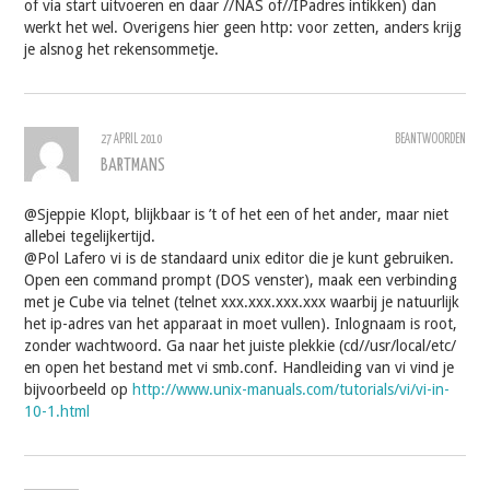
of via start uitvoeren en daar //NAS of//IPadres intikken) dan
werkt het wel. Overigens hier geen http: voor zetten, anders krijg
je alsnog het rekensommetje.
27 APRIL 2010
BEANTWOORDEN
BARTMANS
@Sjeppie Klopt, blijkbaar is ’t of het een of het ander, maar niet
allebei tegelijkertijd.
@Pol Lafero vi is de standaard unix editor die je kunt gebruiken.
Open een command prompt (DOS venster), maak een verbinding
met je Cube via telnet (telnet xxx.xxx.xxx.xxx waarbij je natuurlijk
het ip-adres van het apparaat in moet vullen). Inlognaam is root,
zonder wachtwoord. Ga naar het juiste plekkie (cd//usr/local/etc/
en open het bestand met vi smb.conf. Handleiding van vi vind je
bijvoorbeeld op
http://www.unix-manuals.com/tutorials/vi/vi-in-
10-1.html