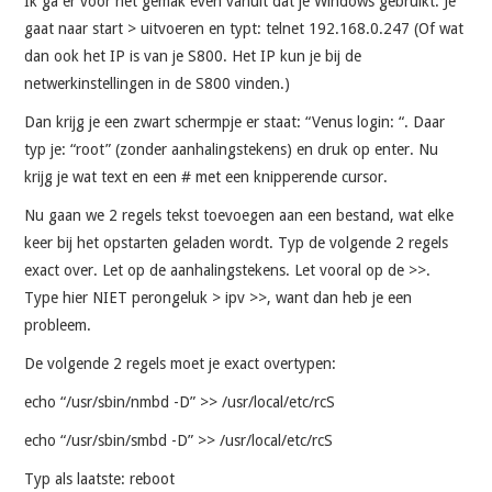
Ik ga er voor het gemak even vanuit dat je Windows gebruikt. Je
VRIJE TIJD
gaat naar start > uitvoeren en typt: telnet 192.168.0.247 (Of wat
dan ook het IP is van je S800. Het IP kun je bij de
SOFTWARE
netwerkinstellingen in de S800 vinden.)
QUOTES
Dan krijg je een zwart schermpje er staat: “Venus login: “. Daar
typ je: “root” (zonder aanhalingstekens) en druk op enter. Nu
SOCRATES
krijg je wat text en een # met een knipperende cursor.
Nu gaan we 2 regels tekst toevoegen aan een bestand, wat elke
FOTO’S
keer bij het opstarten geladen wordt. Typ de volgende 2 regels
exact over. Let op de aanhalingstekens. Let vooral op de >>.
Type hier NIET perongeluk > ipv >>, want dan heb je een
probleem.
De volgende 2 regels moet je exact overtypen:
echo “/usr/sbin/nmbd -D” >> /usr/local/etc/rcS
echo “/usr/sbin/smbd -D” >> /usr/local/etc/rcS
Typ als laatste: reboot