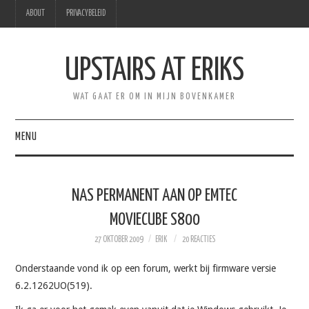
ABOUT
PRIVACYBELEID
UPSTAIRS AT ERIKS
WAT GAAT ER OM IN MIJN BOVENKAMER
MENU
HOME
NAS PERMANENT AAN OP EMTEC
HEBBEN
MOVIECUBE S800
27 OKTOBER 2009
ERIK
20 REACTIES
PRODUCTIVITEIT
Onderstaande vond ik op een forum, werkt bij firmware versie
PERSOONLIJK
6.2.1262UO(519).