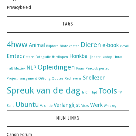
Privacybeleid
TAGS
4hww
Dieren
Animal
e-book
Blijdorp
Blote voeten
e-mail
Emtec
Honkbal
Fietsen
Fotografie
Hardlopen
IJsbeer
Laptop
Linux
Opleidingen
NLP
malt
Muziek
Pauw
Peacock
peated
Snellezen
Projectmanagement
QiGong
Quotes
Red levens
Spreuk van de dag
Tools
TaiChi
Tijd
TV
Ubuntu
Verlanglijst
Werk
Serie
Vakantie
Vicks
Whiskey
MIJN LINKS
Canon Forum