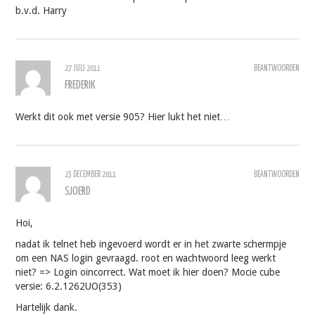
b.v.d. Harry
27 JULI 2011
BEANTWOORDEN
FREDERIK
Werkt dit ook met versie 905? Hier lukt het niet…
23 DECEMBER 2011
BEANTWOORDEN
SJOERD
Hoi,
nadat ik telnet heb ingevoerd wordt er in het zwarte schermpje
om een NAS login gevraagd. root en wachtwoord leeg werkt
niet? => Login oincorrect. Wat moet ik hier doen? Mocie cube
versie: 6.2.1262UO(353)
Hartelijk dank.