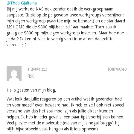
@Theo Gjaltema
Bij mij werkt de NAS ook zonder dat ik de werkgroepnaam
aanpaste. Ik zie op de pc gewoon twee workgroups verschijnen:
mijn eigen werkgroep (waartoe mijn pc behoort) en de standaard
MSHOME die de S800 blijkbaar zelf aanmaakte. Toch zou ik
graag de S800 op mijn eigen werkgroep instellen. Maar hoe doe
je dat? Ik ken nl. veel te weinig van Linux af om dat zelf te
klaren…;-(
4 FEBRUARI 2010
BEANTWOORDEN
ERIK
Hallo gasten van mijn blog,
Wat leuk dat jullie reageren op een artikel wat ik gevonden had
en voor mezelf even bewaard had. Ik heb er zelf ook niet zoveel
verstand van dus het zou mooi zijn als jullie elkaar kunnen
helpen. Ik heb in ieder geval al een paar tips voorbij zien komen.
Veel plezier met de moviecube (die van mij is nogal ‘buggy’, hij
blijft bijvoorbeeld vaak hangen als ik iets opneem)