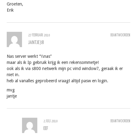
Groeten,
Erik
27 FEBRUARI 2010
BEANTWOORDEN
JANTJE38
Nas server werkt “\\nas”
maar als ik Ip gebruik krijg ik een rekensommetje!
ook als ik via s800 netwerk mijn pc vind window7, geraak ik er
niet in.
heb al vanalles geprobeerd vraagt altijd pasw en login.
mvg
jantje
2 JULI 2010
BEANTWOORDEN
EEF