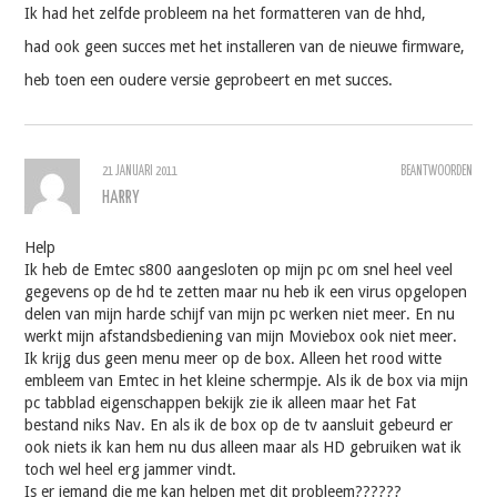
Ik had het zelfde probleem na het formatteren van de hhd,
had ook geen succes met het installeren van de nieuwe firmware,
heb toen een oudere versie geprobeert en met succes.
21 JANUARI 2011
BEANTWOORDEN
HARRY
Help
Ik heb de Emtec s800 aangesloten op mijn pc om snel heel veel
gegevens op de hd te zetten maar nu heb ik een virus opgelopen
delen van mijn harde schijf van mijn pc werken niet meer. En nu
werkt mijn afstandsbediening van mijn Moviebox ook niet meer.
Ik krijg dus geen menu meer op de box. Alleen het rood witte
embleem van Emtec in het kleine schermpje. Als ik de box via mijn
pc tabblad eigenschappen bekijk zie ik alleen maar het Fat
bestand niks Nav. En als ik de box op de tv aansluit gebeurd er
ook niets ik kan hem nu dus alleen maar als HD gebruiken wat ik
toch wel heel erg jammer vindt.
Is er iemand die me kan helpen met dit probleem??????