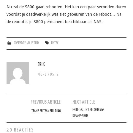
Nu zal de S800 gaan rebooten. Het kan een paar seconden duren
voordat je daadwerkelijk wat ziet gebeuren van de reboot… Na
de reboot is je S800 permanent beschikbaar als NAS.
SOFTWARE
,
VRIJE TIJD
EMTEC
ERIK
MORE POSTS
Berichtnavigatie
PREVIOUS ARTICLE
NEXT ARTICLE
EMTEC: ALL MY RECORDINGS
TEAMS EN TEAMBUILDING
DISAPPEARED!
20 REACTIES