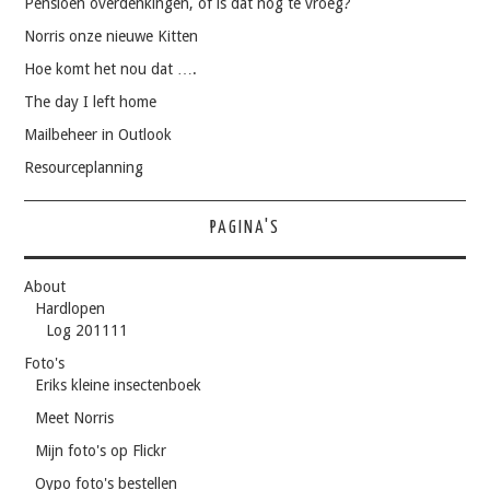
Pensioen overdenkingen, of is dat nog te vroeg?
Norris onze nieuwe Kitten
Hoe komt het nou dat ….
The day I left home
Mailbeheer in Outlook
Resourceplanning
PAGINA'S
About
Hardlopen
Log 201111
Foto's
Eriks kleine insectenboek
Meet Norris
Mijn foto's op Flickr
Oypo foto's bestellen