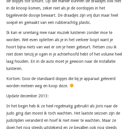
de dopjes toe schuift. Op die manier kunnen de draadjes ook niet
in de knoop komen, zeker niet als je de oordopjes in het
bijgeleverde doosje bewaart. De draadjes zijn vrij dun maar heel
soepel en gemaakt van een rubberachtig plastic.
Ik kan er urenlang mee naar muziek luisteren zonder moe te
worden. Wel even opletten als je in het verkeer loopt want je
hoort bijna niets van wat er om je heen gebeurt. Fietsen zou ik
niet doen tenzij je ogen in je achterhoofd hebt of het volume heel
laag houden. En in de auto moet je gewoon naar de installatie
luisteren.
Kortom: Gooi de standaard dopjes die bij je apparaat geleverd
worden meteen weg en koop deze.
Update december 2013:
In het begin heb ik ze heel regelmatig gebruikt als Joris naar de
Judo ging dan moest ik toch wachten. Het laatste seizoen zijn de
judotijden veranderd en hoef ik niet meer te wachten. Maar ze
doen het nog steeds uitstekend en ze bevallen ook nog steeds