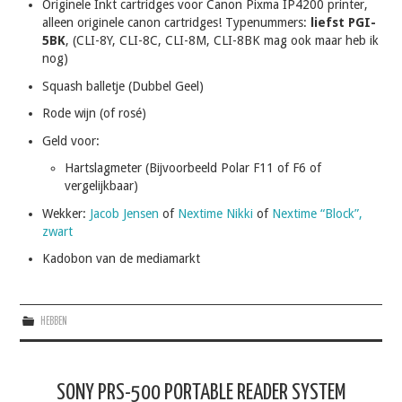
Originele Inkt cartridges voor Canon Pixma IP4200 printer,
alleen originele canon cartridges! Typenummers:
liefst PGI-
5BK
, (CLI-8Y, CLI-8C, CLI-8M, CLI-8BK mag ook maar heb ik
nog)
Squash balletje (Dubbel Geel)
Rode wijn (of rosé)
Geld voor:
Hartslagmeter (Bijvoorbeeld Polar F11 of F6 of
vergelijkbaar)
Wekker:
Jacob Jensen
of
Nextime Nikki
of
Nextime “Block”,
zwart
Kadobon van de mediamarkt
HEBBEN
SONY PRS-500 PORTABLE READER SYSTEM