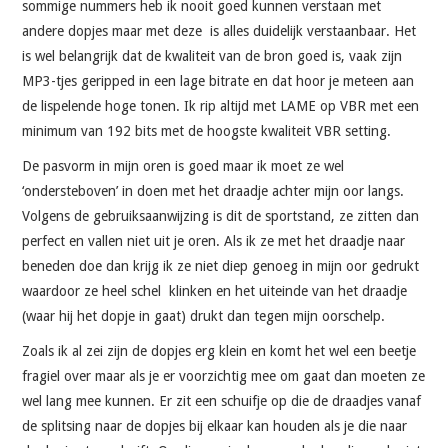
sommige nummers heb ik nooit goed kunnen verstaan met
andere dopjes maar met deze is alles duidelijk verstaanbaar. Het
is wel belangrijk dat de kwaliteit van de bron goed is, vaak zijn
MP3-tjes geripped in een lage bitrate en dat hoor je meteen aan
de lispelende hoge tonen. Ik rip altijd met LAME op VBR met een
minimum van 192 bits met de hoogste kwaliteit VBR setting.
De pasvorm in mijn oren is goed maar ik moet ze wel
‘ondersteboven’ in doen met het draadje achter mijn oor langs.
Volgens de gebruiksaanwijzing is dit de sportstand, ze zitten dan
perfect en vallen niet uit je oren. Als ik ze met het draadje naar
beneden doe dan krijg ik ze niet diep genoeg in mijn oor gedrukt
waardoor ze heel schel klinken en het uiteinde van het draadje
(waar hij het dopje in gaat) drukt dan tegen mijn oorschelp.
Zoals ik al zei zijn de dopjes erg klein en komt het wel een beetje
fragiel over maar als je er voorzichtig mee om gaat dan moeten ze
wel lang mee kunnen. Er zit een schuifje op die de draadjes vanaf
de splitsing naar de dopjes bij elkaar kan houden als je die naar