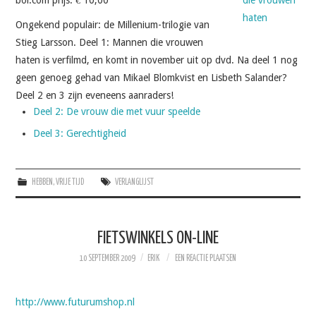
bol.com prijs:
€ 10,00
Ongekend populair: de Millenium-trilogie van
Stieg Larsson. Deel 1: Mannen die vrouwen
haten is verfilmd, en komt in november uit op dvd. Na deel 1 nog
geen genoeg gehad van Mikael Blomkvist en Lisbeth Salander?
Deel 2 en 3 zijn eveneens aanraders!
Deel 2: De vrouw die met vuur speelde
Deel 3: Gerechtigheid
HEBBEN
,
VRIJE TIJD
VERLANGLIJST
FIETSWINKELS ON-LINE
10 SEPTEMBER 2009
ERIK
EEN REACTIE PLAATSEN
http://www.futurumshop.nl