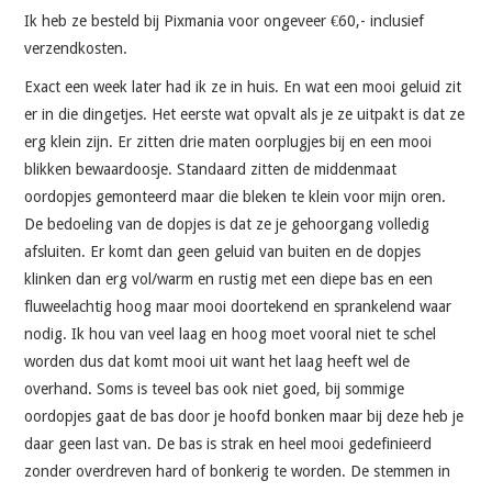
Ik heb ze besteld bij Pixmania voor ongeveer €60,- inclusief
verzendkosten.
Exact een week later had ik ze in huis. En wat een mooi geluid zit
er in die dingetjes. Het eerste wat opvalt als je ze uitpakt is dat ze
erg klein zijn. Er zitten drie maten oorplugjes bij en een mooi
blikken bewaardoosje. Standaard zitten de middenmaat
oordopjes gemonteerd maar die bleken te klein voor mijn oren.
De bedoeling van de dopjes is dat ze je gehoorgang volledig
afsluiten. Er komt dan geen geluid van buiten en de dopjes
klinken dan erg vol/warm en rustig met een diepe bas en een
fluweelachtig hoog maar mooi doortekend en sprankelend waar
nodig. Ik hou van veel laag en hoog moet vooral niet te schel
worden dus dat komt mooi uit want het laag heeft wel de
overhand. Soms is teveel bas ook niet goed, bij sommige
oordopjes gaat de bas door je hoofd bonken maar bij deze heb je
daar geen last van. De bas is strak en heel mooi gedefinieerd
zonder overdreven hard of bonkerig te worden. De stemmen in