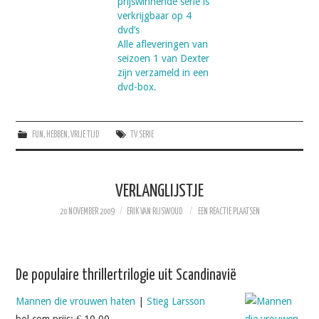
prijswinnende serie is
verkrijgbaar op 4
dvd’s
Alle afleveringen van
seizoen 1 van Dexter
zijn verzameld in een
dvd-box.
FUN
,
HEBBEN
,
VRIJE TIJD
TV SERIE
VERLANGLIJSTJE
20 NOVEMBER 2009
ERIK VAN RIJSWOUD
EEN REACTIE PLAATSEN
De populaire thrillertrilogie uit Scandinavië
Mannen die vrouwen haten
|
Stieg Larsson