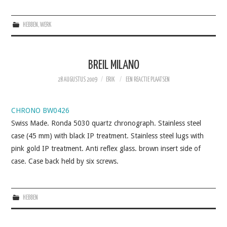
HEBBEN
,
WERK
BREIL MILANO
28 AUGUSTUS 2009
ERIK
EEN REACTIE PLAATSEN
CHRONO BW0426
Swiss Made. Ronda 5030 quartz chronograph. Stainless steel
case (45 mm) with black IP treatment. Stainless steel lugs with
pink gold IP treatment. Anti reflex glass. brown insert side of
case. Case back held by six screws.
HEBBEN