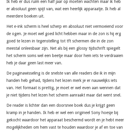
Ik heb er dus ruim een half jaar op moeten wachten maar ik heb
er absoluut geen spijt van, wat een heerlijk apparaatje. Ik heb al
meerdere boeken uit.
Het e-ink scherm is heel scherp en absoluut niet vermoeiend voor
de ogen. Je moet wel goed licht hebben maar in de zon is hij erg
goed te lezen in tegenstelling tot tft schermen die in de zon
meestal onleesbaar zijn. Net als bij een glossy tijdschrift spiegelt
het scherm soms wel een beetje maar door hem iets te verdraaien
heb je daar geen last meer van.
De paginawisseling is de snelste van alle readers die ik in mijn
handen heb gehad, tijdens het lezen merk je er nauwelijks iets
van. Het formaat is prettig, je moet er wel even aan wennen dat
je niet tijdens het lezen het scherm aanraakt maar dat went snel.
De reader is lichter dan een doorsnee boek dus je krijgt geen
kramp in je handen. Ik heb er wel een origineel Sony hoesje bij
gekocht waardoor het apparaat beschermd wordt en je hebt meer
mogelijkheden om hem vast te houden waardoor je af en toe van