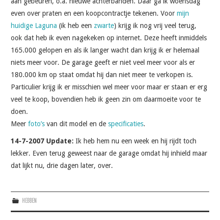
aan gebeuren, o.a. nieuwe achterbanden. Daar ga ik woensdag
even over praten en een koopcontractje tekenen. Voor
mijn
huidige Laguna
(ik heb een
zwarte
) krijg ik nog vrij veel terug,
ook dat heb ik even nagekeken op internet. Deze heeft inmiddels
165.000 gelopen en als ik langer wacht dan krijg ik er helemaal
niets meer voor. De garage geeft er niet veel meer voor als er
180.000 km op staat omdat hij dan niet meer te verkopen is.
Particulier krijg ik er misschien wel meer voor maar er staan er erg
veel te koop, bovendien heb ik geen zin om daarmoeite voor te
doen.
Meer
foto’s
van dit model en de
specificaties
.
14-7-2007 Update:
Ik heb hem nu een week en hij rijdt toch
lekker. Even terug geweest naar de garage omdat hij inhield maar
dat lijkt nu, drie dagen later, over.
HEBBEN