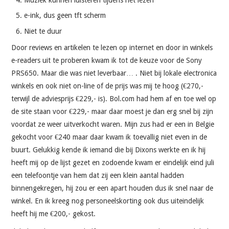
e-ink, dus geen tft scherm
Niet te duur
Door reviews en artikelen te lezen op internet en door in winkels
e-readers uit te proberen kwam ik tot de keuze voor de Sony
PRS650. Maar die was niet leverbaar… . Niet bij lokale electronica
winkels en ook niet on-line of de prijs was mij te hoog (€270,-
terwijl de adviesprijs €229,- is). Bol.com had hem af en toe wel op
de site staan voor €229,- maar daar moest je dan erg snel bij zijn
voordat ze weer uitverkocht waren. Mijn zus had er een in Belgie
gekocht voor €240 maar daar kwam ik toevallig niet even in de
buurt. Gelukkig kende ik iemand die bij Dixons werkte en ik hij
heeft mij op de lijst gezet en zodoende kwam er eindelijk eind juli
een telefoontje van hem dat zij een klein aantal hadden
binnengekregen, hij zou er een apart houden dus ik snel naar de
winkel. En ik kreeg nog personeelskorting ook dus uiteindelijk
heeft hij me €200,- gekost.