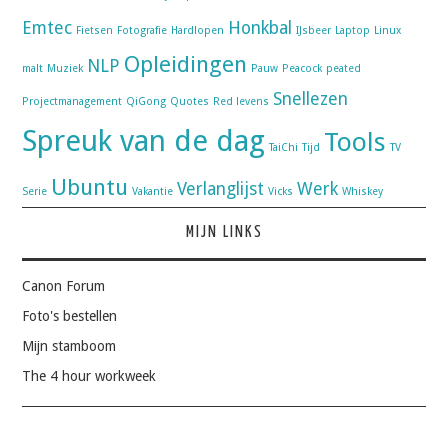
Emtec
Honkbal
Fietsen
Fotografie
Hardlopen
IJsbeer
Laptop
Linux
Opleidingen
NLP
malt
Muziek
Pauw
Peacock
peated
Snellezen
Projectmanagement
QiGong
Quotes
Red levens
Spreuk van de dag
Tools
TaiChi
Tijd
TV
Ubuntu
Verlanglijst
Werk
Serie
Vakantie
Vicks
Whiskey
MIJN LINKS
Canon Forum
Foto's bestellen
Mijn stamboom
The 4 hour workweek