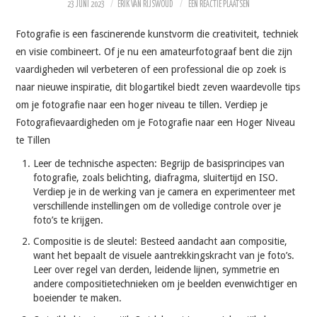
VRIJE TIJD
23 JUNI 2023
ERIK VAN RIJSWOUD
EEN REACTIE PLAATSEN
Fotografie is een fascinerende kunstvorm die creativiteit, techniek
SOFTWARE
en visie combineert. Of je nu een amateurfotograaf bent die zijn
vaardigheden wil verbeteren of een professional die op zoek is
QUOTES
naar nieuwe inspiratie, dit blogartikel biedt zeven waardevolle tips
om je fotografie naar een hoger niveau te tillen. Verdiep je
SOCRATES
Fotografievaardigheden om je Fotografie naar een Hoger Niveau
te Tillen
FOTO’S
Leer de technische aspecten: Begrijp de basisprincipes van
fotografie, zoals belichting, diafragma, sluitertijd en ISO.
Verdiep je in de werking van je camera en experimenteer met
verschillende instellingen om de volledige controle over je
foto’s te krijgen.
Compositie is de sleutel: Besteed aandacht aan compositie,
want het bepaalt de visuele aantrekkingskracht van je foto’s.
Leer over regel van derden, leidende lijnen, symmetrie en
andere compositietechnieken om je beelden evenwichtiger en
boeiender te maken.