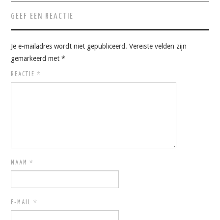
GEEF EEN REACTIE
Je e-mailadres wordt niet gepubliceerd.
Vereiste velden zijn
gemarkeerd met
*
REACTIE
*
NAAM
*
E-MAIL
*