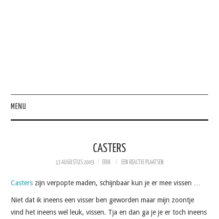
MENU
HOME
CASTERS
HEBBEN
13 AUGUSTUS 2009
ERIK
EEN REACTIE PLAATSEN
PRODUCTIVITEIT
Casters
zijn verpopte maden, schijnbaar kun je er mee vissen …
Niet dat ik ineens een visser ben geworden maar mijn zoontje
PERSOONLIJK
vind het ineens wel leuk, vissen. Tja en dan ga je je er toch ineens