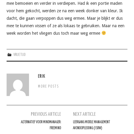
mee bemoeien en verder in verdiepen. Had ik een portie maden
VRIJE TIJD
voor hem gekocht, werden ze na een week donker van kleur. Ik
dacht, die gaan verpoppen dus weg ermee. Maar je blijkt er dus
SOFTWARE
mee te kunnen vissen of ze als lokaas te gebruiken. Maar na een
week worden het vliegen dus toch maar weg ermee
QUOTES
SOCRATES
VRIJE TIJD
FOTO’S
ERIK
MORE POSTS
Berichtnavigatie
PREVIOUS ARTICLE
NEXT ARTICLE
ALTERNATIEF VOOR MINDMANAGER:
LEERGANG MIDDLE MANAGEMENT
FREEMIND
AVONDOPLEIDING (ISBW)