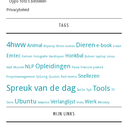
Oypo foto's bestellen
Privacybeleid
TAGS
4hww
Dieren
Animal
e-book
Blijdorp
Blote voeten
e-mail
Emtec
Honkbal
Fietsen
Fotografie
Hardlopen
IJsbeer
Laptop
Linux
Opleidingen
NLP
malt
Muziek
Pauw
Peacock
peated
Snellezen
Projectmanagement
QiGong
Quotes
Red levens
Spreuk van de dag
Tools
TaiChi
Tijd
TV
Ubuntu
Verlanglijst
Werk
Serie
Vakantie
Vicks
Whiskey
MIJN LINKS