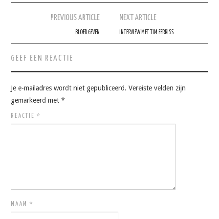
Berichtnavigatie
PREVIOUS ARTICLE
NEXT ARTICLE
BLOED GEVEN
INTERVIEW MET TIM FERRISS
GEEF EEN REACTIE
Je e-mailadres wordt niet gepubliceerd.
Vereiste velden zijn
gemarkeerd met
*
REACTIE
*
NAAM
*