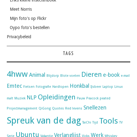
Meet Norris
Mijn foto's op Flickr
Oypo foto's bestellen
Privacybeleid
TAGS
4hww
Dieren
Animal
e-book
Blijdorp
Blote voeten
e-mail
Emtec
Honkbal
Fietsen
Fotografie
Hardlopen
IJsbeer
Laptop
Linux
Opleidingen
NLP
malt
Muziek
Pauw
Peacock
peated
Snellezen
Projectmanagement
QiGong
Quotes
Red levens
Spreuk van de dag
Tools
TaiChi
Tijd
TV
Ubuntu
Verlanglijst
Werk
Serie
Vakantie
Vicks
Whiskey