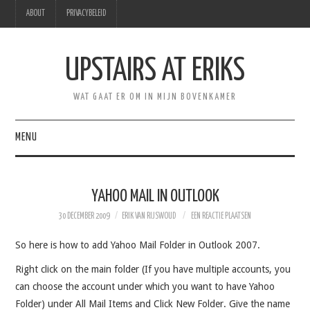
ABOUT
PRIVACYBELEID
UPSTAIRS AT ERIKS
WAT GAAT ER OM IN MIJN BOVENKAMER
MENU
HOME
YAHOO MAIL IN OUTLOOK
HEBBEN
30 DECEMBER 2009
ERIK VAN RIJSWOUD
EEN REACTIE PLAATSEN
PRODUCTIVITEIT
So here is how to add Yahoo Mail Folder in Outlook 2007.
Right click on the main folder (If you have multiple accounts, you
PERSOONLIJK
can choose the account under which you want to have Yahoo
Folder) under All Mail Items and Click New Folder. Give the name