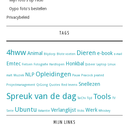
Oypo foto's bestellen
Privacybeleid
TAGS
4hww
Dieren
Animal
e-book
Blijdorp
Blote voeten
e-mail
Emtec
Honkbal
Fietsen
Fotografie
Hardlopen
IJsbeer
Laptop
Linux
Opleidingen
NLP
malt
Muziek
Pauw
Peacock
peated
Snellezen
Projectmanagement
QiGong
Quotes
Red levens
Spreuk van de dag
Tools
TaiChi
Tijd
TV
Ubuntu
Verlanglijst
Werk
Serie
Vakantie
Vicks
Whiskey
MIJN LINKS