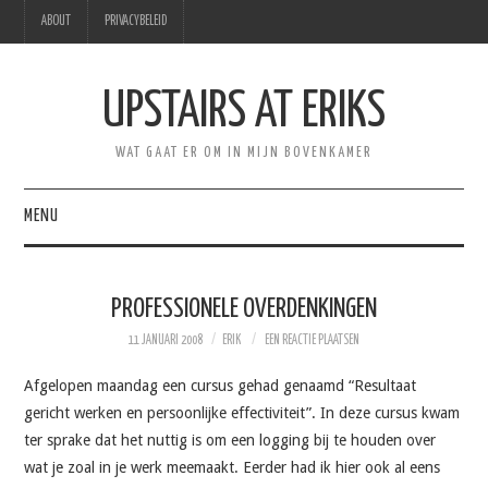
ABOUT
PRIVACYBELEID
UPSTAIRS AT ERIKS
WAT GAAT ER OM IN MIJN BOVENKAMER
MENU
HOME
PROFESSIONELE OVERDENKINGEN
HEBBEN
11 JANUARI 2008
ERIK
EEN REACTIE PLAATSEN
PRODUCTIVITEIT
Afgelopen maandag een cursus gehad genaamd “Resultaat
gericht werken en persoonlijke effectiviteit”. In deze cursus kwam
PERSOONLIJK
ter sprake dat het nuttig is om een logging bij te houden over
wat je zoal in je werk meemaakt. Eerder had ik hier ook al eens