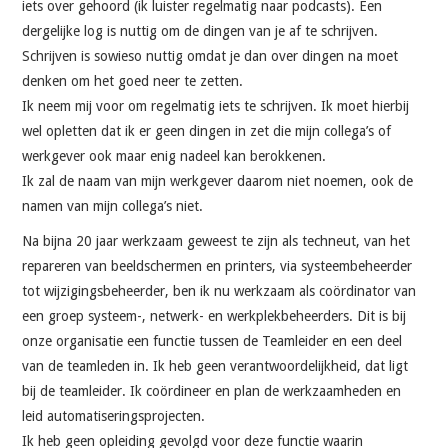
VRIJE TIJD
iets over gehoord (ik luister regelmatig naar podcasts). Een
dergelijke log is nuttig om de dingen van je af te schrijven.
Schrijven is sowieso nuttig omdat je dan over dingen na moet
SOFTWARE
denken om het goed neer te zetten.
Ik neem mij voor om regelmatig iets te schrijven. Ik moet hierbij
QUOTES
wel opletten dat ik er geen dingen in zet die mijn collega’s of
werkgever ook maar enig nadeel kan berokkenen.
SOCRATES
Ik zal de naam van mijn werkgever daarom niet noemen, ook de
namen van mijn collega’s niet.
FOTO’S
Na bijna 20 jaar werkzaam geweest te zijn als techneut, van het
repareren van beeldschermen en printers, via systeembeheerder
tot wijzigingsbeheerder, ben ik nu werkzaam als coördinator van
een groep systeem-, netwerk- en werkplekbeheerders. Dit is bij
onze organisatie een functie tussen de Teamleider en een deel
van de teamleden in. Ik heb geen verantwoordelijkheid, dat ligt
bij de teamleider. Ik coördineer en plan de werkzaamheden en
leid automatiseringsprojecten.
Ik heb geen opleiding gevolgd voor deze functie waarin