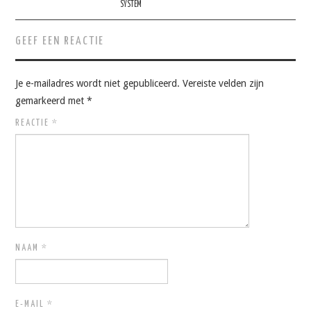
SYSTEM
GEEF EEN REACTIE
Je e-mailadres wordt niet gepubliceerd.
Vereiste velden zijn
gemarkeerd met
*
REACTIE
*
NAAM
*
E-MAIL
*